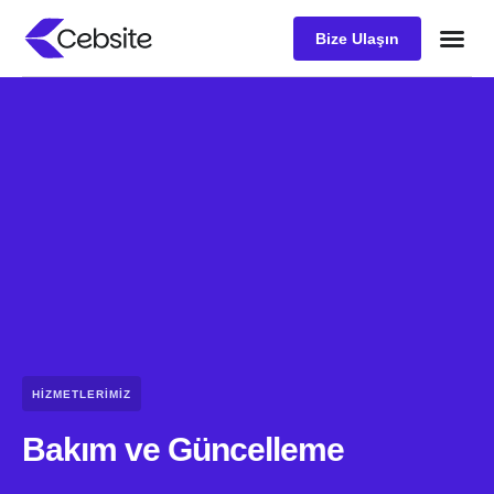
Bize Ulaşın
Müşteri D
HIZMETLERIMIZ
Bakım ve Güncelleme